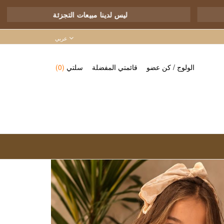
ليس لدينا مبيعات التجزئة
عربي
الولوج
/
كن عضو
قائمتي المفضلة
سلتي
(0)